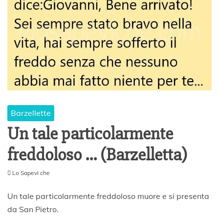
Barzellette
Un tale particolarmente
freddoloso … (Barzelletta)
Lo Sapevi che
2
0
Un tale particolarmente freddoloso muore e si presenta
F
da San Pietro.
e