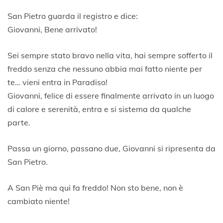
b
b
San Pietro guarda il registro e dice:
r
Giovanni, Bene arrivato!
a
i
o
Sei sempre stato bravo nella vita, hai sempre sofferto il
2
freddo senza che nessuno abbia mai fatto niente per
0
te… vieni entra in Paradiso!
1
8
Giovanni, felice di essere finalmente arrivato in un luogo
di calore e serenità, entra e si sistema da qualche
parte.
Passa un giorno, passano due, Giovanni si ripresenta da
San Pietro.
A San Piè ma qui fa freddo! Non sto bene, non è
cambiato niente!