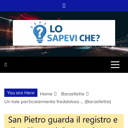
Skip
to
content
SITO WEB DEL GRUPPO LIFELIVE
LO SAPEVI
E.S.P.J
CHE?
You are Here
Home
Barzellette
Un tale particolarmente freddoloso … (Barzelletta)