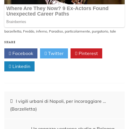
barzelletta
,
Freddo
,
inferno
,
Paradiso
,
particolarmente
,
purgatorio
,
tale
SHARE
Facebook
Twitter
Pinterest
Linkedin
Navigazione
I vigili urbani di Napoli, per incoraggiare …
(Barzelletta)
articoli
Un ragazzo ventenne studia a Bologna …