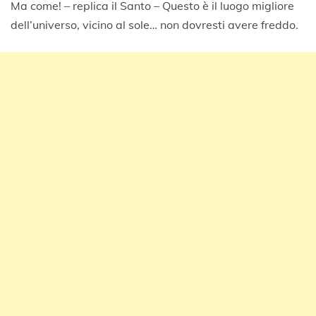
Ma come! – replica il Santo – Questo è il luogo migliore
dell’universo, vicino al sole… non dovresti avere freddo.