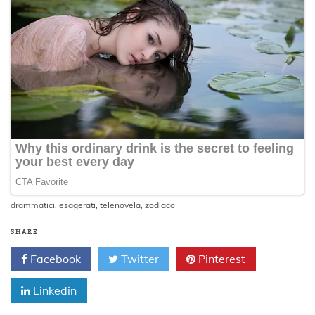
drammatici
,
esagerati
,
telenovela
,
zodiaco
SHARE
Facebook
Twitter
Pinterest
Linkedin