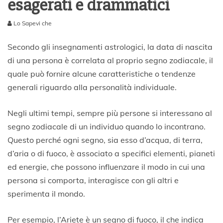
esagerati e drammatici
Lo Sapevi che
2
0
Secondo gli insegnamenti astrologici, la data di nascita
M
di una persona è correlata al proprio segno zodiacale, il
a
quale può fornire alcune caratteristiche o tendenze
g
g
generali riguardo alla personalità individuale.
i
o
Negli ultimi tempi, sempre più persone si interessano al
2
0
segno zodiacale di un individuo quando lo incontrano.
2
Questo perché ogni segno, sia esso d’acqua, di terra,
3
d’aria o di fuoco, è associato a specifici elementi, pianeti
ed energie, che possono influenzare il modo in cui una
persona si comporta, interagisce con gli altri e
sperimenta il mondo.
Per esempio, l’Ariete è un segno di fuoco, il che indica