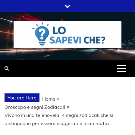
Skip
to
content
SITO WEB DEL GRUPPO LIFELIVE
LO SAPEVI
E.S.P.J
CHE?
You are Here
Home
Oroscopo e segni Zodiacali
Vivono in una telenovela: 4 segni zodiacali che si
distinguono per essere esagerati e drammatici