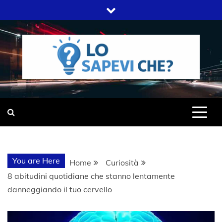
Skip
to
content
SITO WEB DEL GRUPPO LIFELIVE
LO SAPEVI
E.S.P.J
CHE?
You are Here
Home
Curiosità
8 abitudini quotidiane che stanno lentamente
danneggiando il tuo cervello