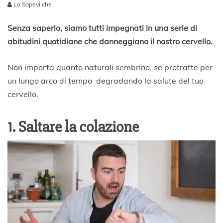
Lo Sapevi che
2
2
Senza saperlo, siamo tutti impegnati in una serie di
M
abitudini quotidiane che danneggiano il nostro cervello.
a
g
g
Non importa quanto naturali sembrino, se protratte per
i
un lungo arco di tempo degradando la salute del tuo
o
cervello.
2
0
2
1. Saltare la colazione
0