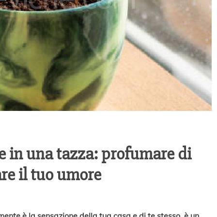
 in una tazza: profumare di
re il tuo umore
nte è la sensazione della tua casa e di te stesso, è un