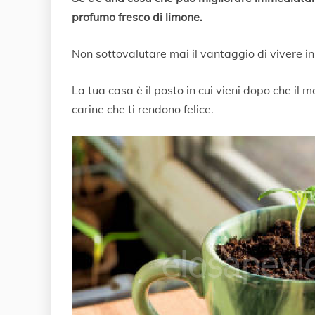
G
profumo fresco di limone.
e
n
n
Non sottovalutare mai il vantaggio di vivere i
a
i
La tua casa è il posto in cui vieni dopo che il 
o
2
carine che ti rendono felice.
0
2
0