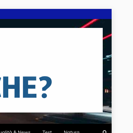
ualità & News
Test
Natura