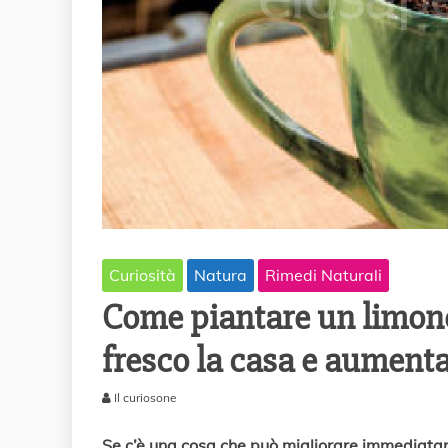
Curiosità
Natura
Rimedi Naturali
Come piantare un limone
fresco la casa e aumenta
Il curiosone
1
6
Se c’è una cosa che può migliorare immediatame