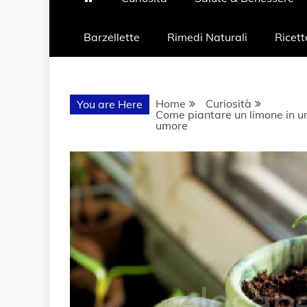
Barzellette
Rimedi Naturali
Ricett
Home
Curiosità
You are Here
Come piantare un limone in un
umore