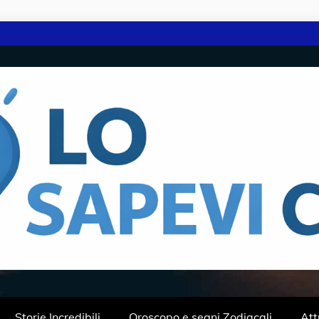
HE?
E E.S.P.J
Storie Incredibili
Oroscopo e segni Zodiacali
Att