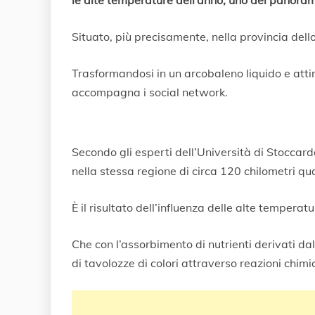
le alte temperature dell’anno, uno dei panoram
r
z
o
Situato, più precisamente, nella provincia dello
2
0
Trasformandosi in un arcobaleno liquido e attir
2
0
accompagna i social network.
Secondo gli esperti dell’Università di Stoccard
nella stessa regione di circa 120 chilometri qu
È il risultato dell’influenza delle alte tempera
Che con l’assorbimento di nutrienti derivati ​​da
di tavolozze di colori attraverso reazioni chimi