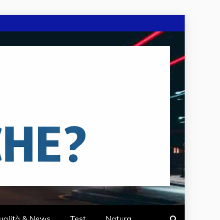
ualità & News
Test
Natura