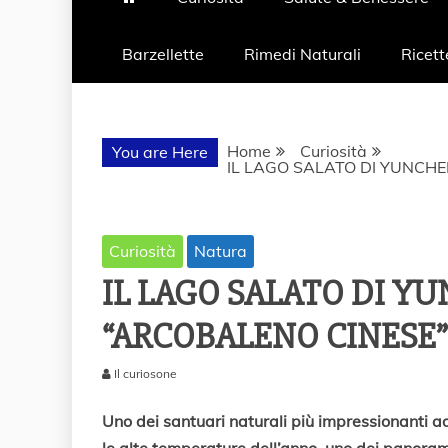
Barzellette
Rimedi Naturali
Ricett
Home
Curiosità
You are Here
IL LAGO SALATO DI YUNCHE
Curiosità
Natura
IL LAGO SALATO DI YU
“ARCOBALENO CINESE”
Il curiosone
5
M
Uno dei santuari naturali più impressionanti ad
a