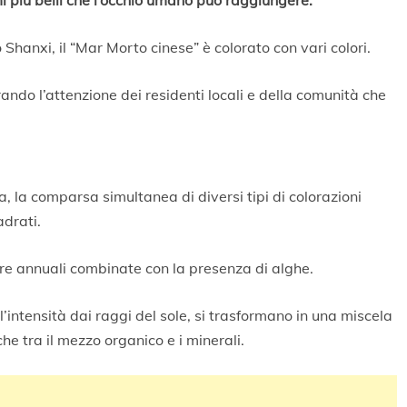
i più belli che l’occhio umano può raggiungere.
 Shanxi, il “Mar Morto cinese” è colorato con vari colori.
ando l’attenzione dei residenti locali e della comunità che
a, la comparsa simultanea di diversi tipi di colorazioni
adrati.
ture annuali combinate con la presenza di alghe.
ll’intensità dai raggi del sole, si trasformano in una miscela
che tra il mezzo organico e i minerali.