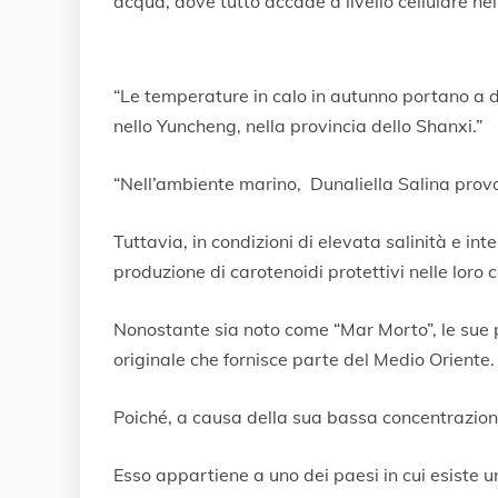
acqua, dove tutto accade a livello cellulare nel
“Le temperature in calo in autunno portano a di
nello Yuncheng, nella provincia dello Shanxi.”
“Nell’ambiente marino, Dunaliella Salina provo
Tuttavia, in condizioni di elevata salinità e in
produzione di carotenoidi protettivi nelle loro c
Nonostante sia noto come “Mar Morto”, le sue pr
originale che fornisce parte del Medio Oriente.
Poiché, a causa della sua bassa concentrazione 
Esso appartiene a uno dei paesi in cui esiste un