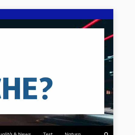
ualità & News
Test
Natura