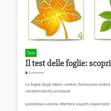
Test
Il test delle foglie: scopr
Il curiosone
4
D
Le foglie degli alberi, inoltre, forniscono ombr
i
caratteristiche principali
c
e
m
potrebbero anche riflettere aspetti importanti 
b