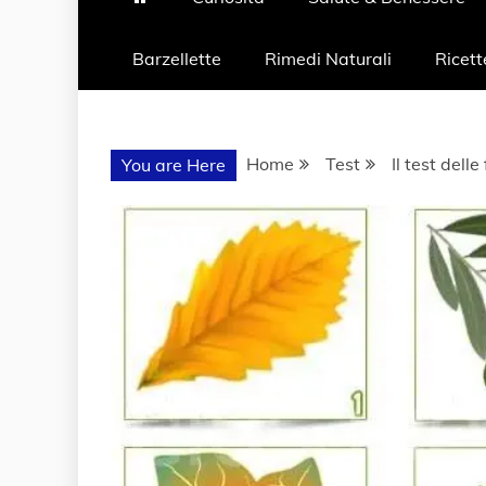
Barzellette
Rimedi Naturali
Ricett
Home
Test
Il test dell
You are Here