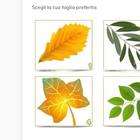
r
Scegli la tua foglia preferita.
e
2
0
1
9