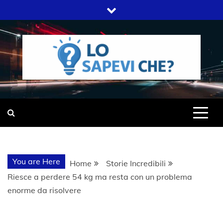
Skip
to
content
SITO WEB DEL GRUPPO LIFELIVE
LO SAPEVI
E.S.P.J
CHE?
You are Here
Home
Storie Incredibili
Riesce a perdere 54 kg ma resta con un problema
enorme da risolvere