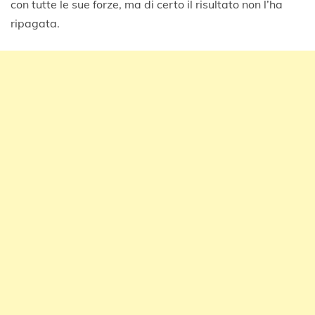
con tutte le sue forze, ma di certo il risultato non l’ha
ripagata.