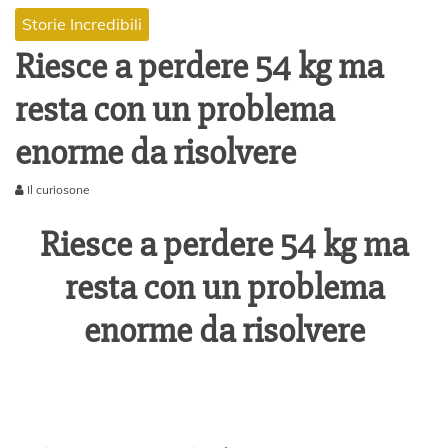
Storie Incredibili
Riesce a perdere 54 kg ma
resta con un problema
enorme da risolvere
Il curiosone
2
N
Riesce a perdere 54 kg ma
o
v
resta con un problema
e
m
enorme da risolvere
b
r
e
2
0
1