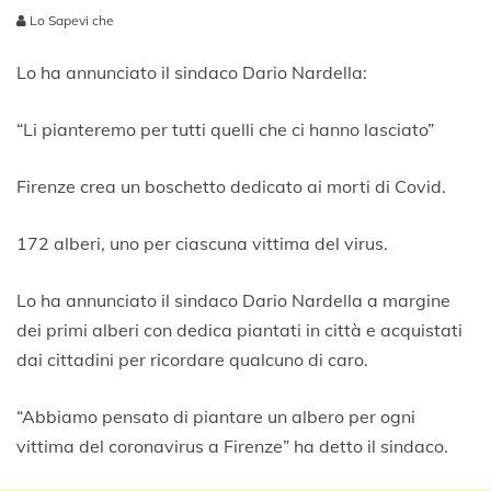
Lo Sapevi che
2
9
Lo ha annunciato il sindaco Dario Nardella:
M
a
“Li pianteremo per tutti quelli che ci hanno lasciato”
g
g
i
Firenze crea un boschetto dedicato ai morti di Covid.
o
2
0
172 alberi, uno per ciascuna vittima del virus.
2
0
Lo ha annunciato il sindaco Dario Nardella a margine
dei primi alberi con dedica piantati in città e acquistati
dai cittadini per ricordare qualcuno di caro.
“Abbiamo pensato di piantare un albero per ogni
vittima del coronavirus a Firenze” ha detto il sindaco.