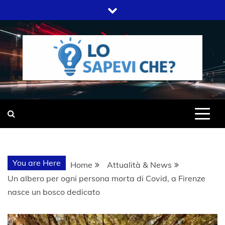
Skip
to
content
SITO WEB DEL GRUPPO LIFELIVE
LO SAPEVI
E.S.P.J
CHE?
You are Here
Home
Attualità & News
Un albero per ogni persona morta di Covid, a Firenze
nasce un bosco dedicato