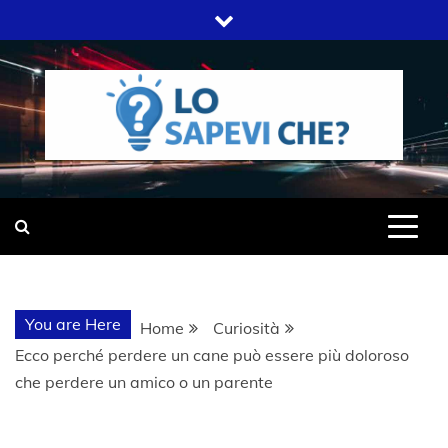
Skip
to
content
SITO WEB DEL GRUPPO LIFELIVE
LO SAPEVI
E.S.P.J
CHE?
You are Here
Home
Curiosità
Ecco perché perdere un cane può essere più doloroso
che perdere un amico o un parente