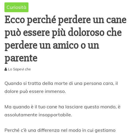
Curiosità
Ecco perché perdere un cane
può essere più doloroso che
perdere un amico o un
parente
Lo Sapevi che
1
1
Quando si tratta della morte di una persona cara, il
F
dolore può essere immenso.
e
b
b
Ma quando è il tuo cane ha lasciare questo mondo, è
r
assolutamente insopportabile.
a
i
o
Perché c’è una differenza nel modo in cui gestiamo