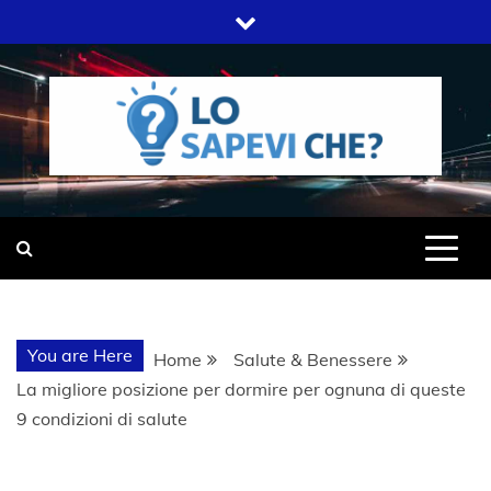
Skip
to
content
SITO WEB DEL GRUPPO LIFELIVE
LO SAPEVI
E.S.P.J
CHE?
You are Here
Home
Salute & Benessere
La migliore posizione per dormire per ognuna di queste
9 condizioni di salute