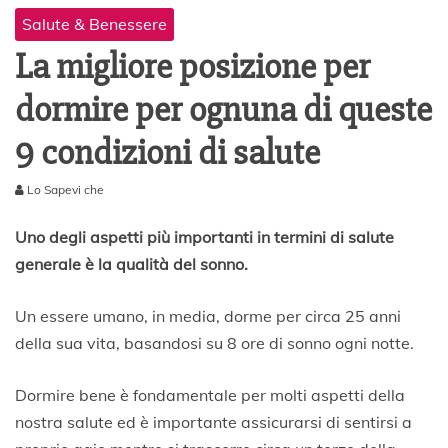
Salute & Benessere
La migliore posizione per
dormire per ognuna di queste
9 condizioni di salute
Lo Sapevi che
1
4
Uno degli aspetti più importanti in termini di salute
F
generale è la qualità del sonno.
e
b
b
Un essere umano, in media, dorme per circa 25 anni
r
della sua vita, basandosi su 8 ore di sonno ogni notte.
a
i
o
Dormire bene è fondamentale per molti aspetti della
2
nostra salute ed è importante assicurarsi di sentirsi a
0