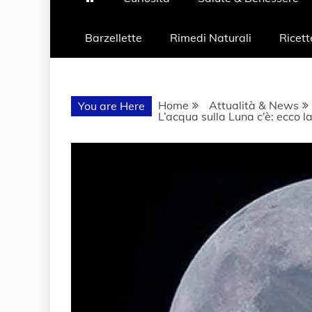
Barzellette
Rimedi Naturali
Ricett
Home
Attualità & News
You are Here
L’acqua sulla Luna c’è: ecco l