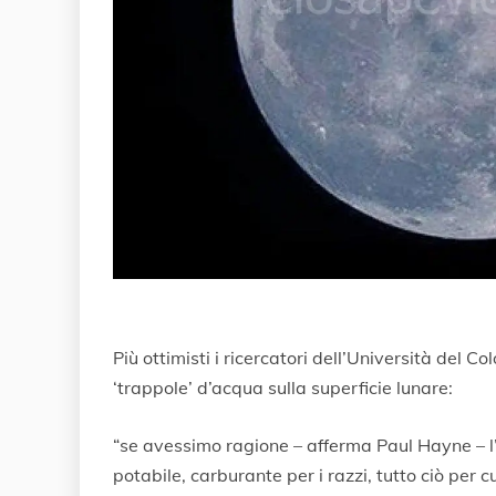
Più ottimisti i ricercatori dell’Università del C
‘trappole’ d’acqua sulla superficie lunare:
“se avessimo ragione – afferma Paul Hayne – l
potabile, carburante per i razzi, tutto ciò per 