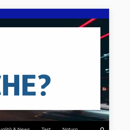
ualità & News
Test
Natura