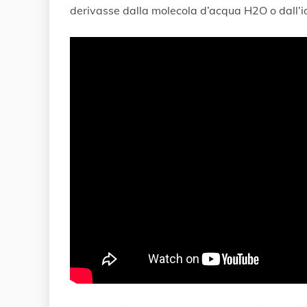
derivasse dalla molecola d’acqua H2O o dall’id