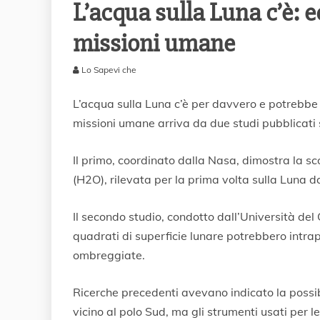
L’acqua sulla Luna c’è: e
missioni umane
Lo Sapevi che
2
6
L’acqua sulla Luna c’è per davvero e potrebbe e
O
missioni umane arriva da due studi pubblicati 
t
t
o
Il primo, coordinato dalla Nasa, dimostra la sc
b
(H2O), rilevata per la prima volta sulla Luna d
r
e
2
Il secondo studio, condotto dall’Università del
0
quadrati di superficie lunare potrebbero intra
2
ombreggiate.
0
Ricerche precedenti avevano indicato la possib
vicino al polo Sud, ma gli strumenti usati per l